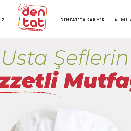
IZ
DENTAT'TA KARIYER
ALIM İ