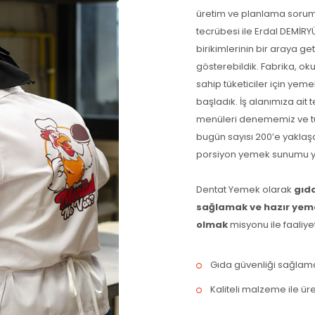
üretim ve planlama soruml
tecrübesi ile Erdal DEMİRY
birikimlerinin bir araya ge
gösterebildik. Fabrika, okul
sahip tüketiciler için yem
başladık. İş alanımıza ait 
menüleri denememiz ve tük
bugün sayısı 200’e yaklaş
porsiyon yemek sunumu 
Dentat Yemek olarak
gıd
sağlamak ve hazır yeme
olmak
misyonu ile faaliye
Gıda güvenliği sağlam
Kaliteli malzeme ile ü