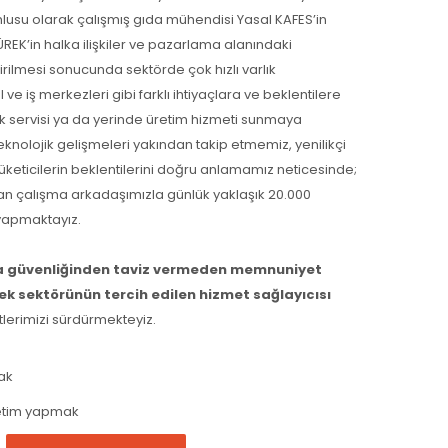
usu olarak çalışmış gıda mühendisi Yasal KAFES’in
ÜREK’in halka ilişkiler ve pazarlama alanındaki
tirilmesi sonucunda sektörde çok hızlı varlık
 ve iş merkezleri gibi farklı ihtiyaçlara ve beklentilere
ek servisi ya da yerinde üretim hizmeti sunmaya
teknolojik gelişmeleri yakından takip etmemiz, yenilikçi
eticilerin beklentilerini doğru anlamamız neticesinde;
an çalışma arkadaşımızla günlük yaklaşık 20.000
yapmaktayız.
a güvenliğinden taviz vermeden memnuniyet
k sektörünün tercih edilen hizmet sağlayıcısı
tlerimizi sürdürmekteyiz.
ak
retim yapmak